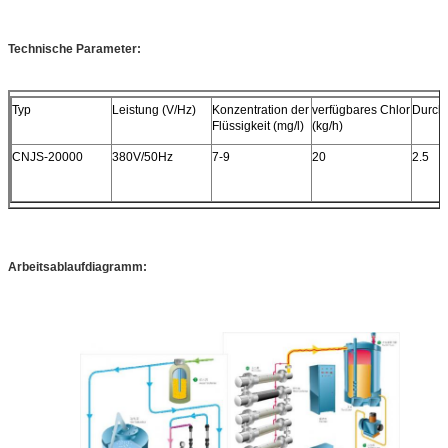
Technische Parameter:
Typ
Leistung (V/Hz)
Konzentration der
verfügbares Chlor
Durchf
Flüssigkeit (mg/l)
(kg/h)
CNJS-20000
380V/50Hz
7-9
20
2.5
Arbeitsablaufdiagramm: