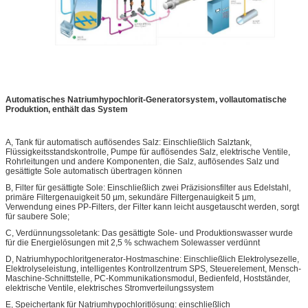
Automatisches Natriumhypochlorit-Generatorsystem, vollautomatische
Produktion, enthält das System
A, Tank für automatisch auflösendes Salz: Einschließlich Salztank,
Flüssigkeitsstandskontrolle, Pumpe für auflösendes Salz, elektrische Ventile,
Rohrleitungen und andere Komponenten, die Salz, auflösendes Salz und
gesättigte Sole automatisch übertragen können
B, Filter für gesättigte Sole: Einschließlich zwei Präzisionsfilter aus Edelstahl,
primäre Filtergenauigkeit 50 µm, sekundäre Filtergenauigkeit 5 µm,
Verwendung eines PP-Filters, der Filter kann leicht ausgetauscht werden, sorgt
für saubere Sole;
C, Verdünnungssoletank: Das gesättigte Sole- und Produktionswasser wurde
für die Energielösungen mit 2,5 % schwachem Solewasser verdünnt
D, Natriumhypochloritgenerator-Hostmaschine: Einschließlich Elektrolysezelle,
Elektrolyseleistung, intelligentes Kontrollzentrum SPS, Steuerelement, Mensch-
Maschine-Schnittstelle, PC-Kommunikationsmodul, Bedienfeld, Hostständer,
elektrische Ventile, elektrisches Stromverteilungssystem
E, Speichertank für Natriumhypochloritlösung: einschließlich