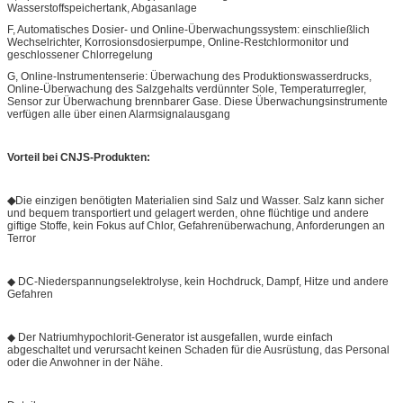
Wasserstoffspeichertank, Abgasanlage
F, Automatisches Dosier- und Online-Überwachungssystem: einschließlich
Wechselrichter, Korrosionsdosierpumpe, Online-Restchlormonitor und
geschlossener Chlorregelung
G, Online-Instrumentenserie: Überwachung des Produktionswasserdrucks,
Online-Überwachung des Salzgehalts verdünnter Sole, Temperaturregler,
Sensor zur Überwachung brennbarer Gase. Diese Überwachungsinstrumente
verfügen alle über einen Alarmsignalausgang
Vorteil bei CNJS-Produkten:
◆
Die einzigen benötigten Materialien sind Salz und Wasser. Salz kann sicher
und bequem transportiert und gelagert werden, ohne flüchtige und andere
giftige Stoffe, kein Fokus auf Chlor, Gefahrenüberwachung, Anforderungen an
Terror
◆ DC-Niederspannungselektrolyse, kein Hochdruck, Dampf, Hitze und andere
Gefahren
◆ Der Natriumhypochlorit-Generator ist ausgefallen, wurde einfach
abgeschaltet und verursacht keinen Schaden für die Ausrüstung, das Personal
oder die Anwohner in der Nähe.