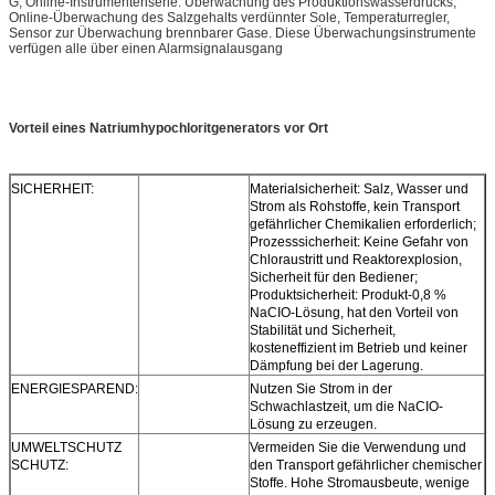
G, Online-Instrumentenserie: Überwachung des Produktionswasserdrucks,
Online-Überwachung des Salzgehalts verdünnter Sole, Temperaturregler,
Sensor zur Überwachung brennbarer Gase. Diese Überwachungsinstrumente
verfügen alle über einen Alarmsignalausgang
Vorteil eines Natriumhypochloritgenerators vor Ort
SICHERHEIT:
Materialsicherheit: Salz, Wasser und
Strom als Rohstoffe, kein Transport
gefährlicher Chemikalien erforderlich;
Prozesssicherheit: Keine Gefahr von
Chloraustritt und Reaktorexplosion,
Sicherheit für den Bediener;
Produktsicherheit: Produkt-0,8 %
NaCIO-Lösung, hat den Vorteil von
Stabilität und Sicherheit,
kosteneffizient im Betrieb und keiner
Dämpfung bei der Lagerung.
ENERGIESPAREND:
Nutzen Sie Strom in der
Schwachlastzeit, um die NaCIO-
Lösung zu erzeugen.
UMWELTSCHUTZ
Vermeiden Sie die Verwendung und
SCHUTZ:
den Transport gefährlicher chemischer
Stoffe. Hohe Stromausbeute, wenige