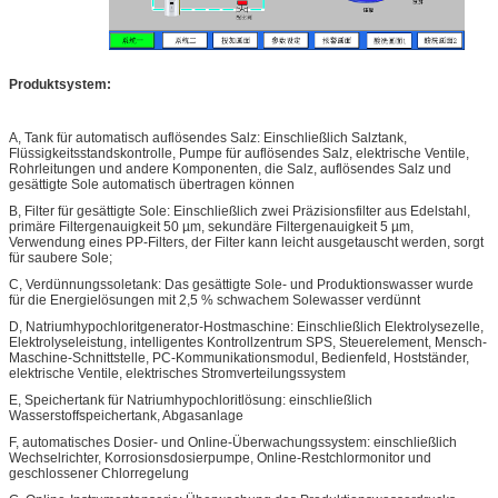
Produktsystem:
A, Tank für automatisch auflösendes Salz: Einschließlich Salztank,
Flüssigkeitsstandskontrolle, Pumpe für auflösendes Salz, elektrische Ventile,
Rohrleitungen und andere Komponenten, die Salz, auflösendes Salz und
gesättigte Sole automatisch übertragen können
B, Filter für gesättigte Sole: Einschließlich zwei Präzisionsfilter aus Edelstahl,
primäre Filtergenauigkeit 50 µm, sekundäre Filtergenauigkeit 5 µm,
Verwendung eines PP-Filters, der Filter kann leicht ausgetauscht werden, sorgt
für saubere Sole;
C, Verdünnungssoletank: Das gesättigte Sole- und Produktionswasser wurde
für die Energielösungen mit 2,5 % schwachem Solewasser verdünnt
D, Natriumhypochloritgenerator-Hostmaschine: Einschließlich Elektrolysezelle,
Elektrolyseleistung, intelligentes Kontrollzentrum SPS, Steuerelement, Mensch-
Maschine-Schnittstelle, PC-Kommunikationsmodul, Bedienfeld, Hostständer,
elektrische Ventile, elektrisches Stromverteilungssystem
E, Speichertank für Natriumhypochloritlösung: einschließlich
Wasserstoffspeichertank, Abgasanlage
F, automatisches Dosier- und Online-Überwachungssystem: einschließlich
Wechselrichter, Korrosionsdosierpumpe, Online-Restchlormonitor und
geschlossener Chlorregelung