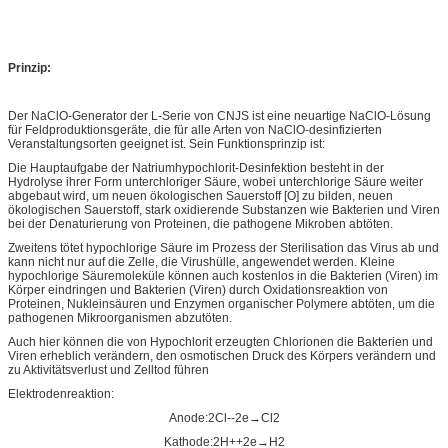
Prinzip:
Der NaClO-Generator der L-Serie von CNJS ist eine neuartige NaClO-Lösung
für Feldproduktionsgeräte, die für alle Arten von NaClO-desinfizierten
Veranstaltungsorten geeignet ist. Sein Funktionsprinzip ist:
Die Hauptaufgabe der Natriumhypochlorit-Desinfektion besteht in der
Hydrolyse ihrer Form unterchloriger Säure, wobei unterchlorige Säure weiter
abgebaut wird, um neuen ökologischen Sauerstoff [O] zu bilden, neuen
ökologischen Sauerstoff, stark oxidierende Substanzen wie Bakterien und Viren
bei der Denaturierung von Proteinen, die pathogene Mikroben abtöten.
Zweitens tötet hypochlorige Säure im Prozess der Sterilisation das Virus ab und
kann nicht nur auf die Zelle, die Virushülle, angewendet werden. Kleine
hypochlorige Säuremoleküle können auch kostenlos in die Bakterien (Viren) im
Körper eindringen und Bakterien (Viren) durch Oxidationsreaktion von
Proteinen, Nukleinsäuren und Enzymen organischer Polymere abtöten, um die
pathogenen Mikroorganismen abzutöten.
Auch hier können die von Hypochlorit erzeugten Chlorionen die Bakterien und
Viren erheblich verändern, den osmotischen Druck des Körpers verändern und
zu Aktivitätsverlust und Zelltod führen
Elektrodenreaktion:
Anode:2Cl--2e→Cl2
Kathode:2H++2e→H2