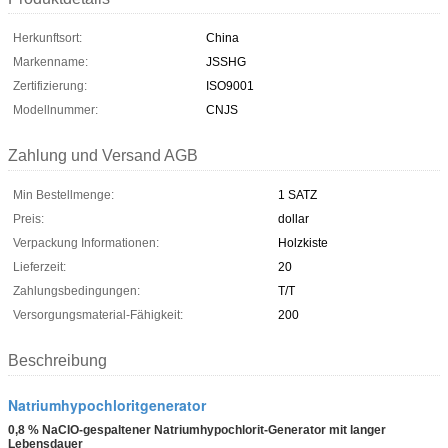
Herkunftsort:
China
Markenname:
JSSHG
Zertifizierung:
ISO9001
Modellnummer:
CNJS
Zahlung und Versand AGB
Min Bestellmenge:
1 SATZ
Preis:
dollar
Verpackung Informationen:
Holzkiste
Lieferzeit:
20
Zahlungsbedingungen:
T/T
Versorgungsmaterial-Fähigkeit:
200
Beschreibung
Natriumhypochloritgenerator
0,8 % NaCIO-gespaltener Natriumhypochlorit-Generator mit langer
Lebensdauer