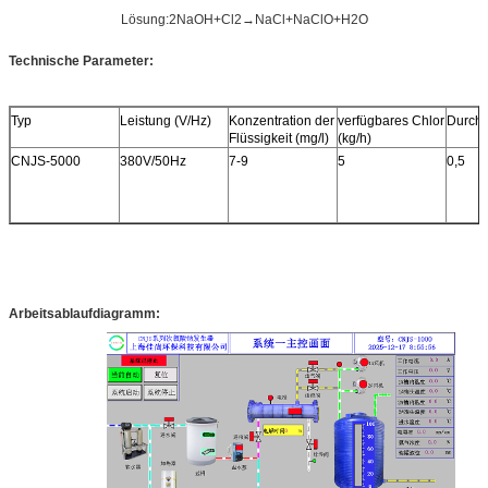
Lösung:2NaOH+Cl2→NaCl+NaClO+H2O
Technische Parameter:
Typ
Leistung (V/Hz)
Konzentration der
verfügbares Chlor
Durchf
Flüssigkeit (mg/l)
(kg/h)
CNJS-5000
380V/50Hz
7-9
5
0,5
Arbeitsablaufdiagramm: