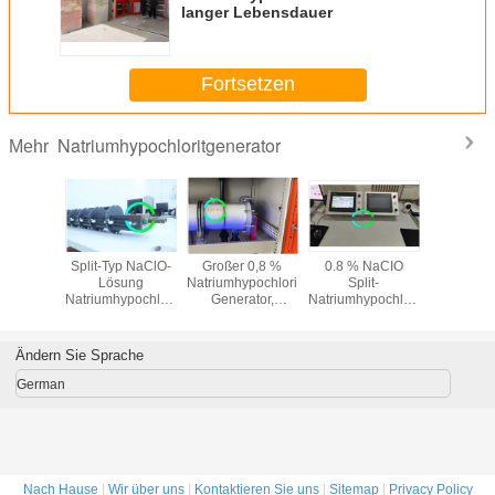
langer Lebensdauer
Fortsetzen
Natriumhypochloritgenerator
Mehr
e
ektrolyse
Split-Typ NaClO-
Großer 0,8 %
0.8 % NaCIO
1 k
Sole
Lösung
Natriumhypochlorit-
Split-
Natriumhyp
ypochlorit
Natriumhypochlorit-
Generator,
Natriumhypochlorit-
Generator 
tor für
Generator 2 kg / h
Natriumhypochlorit
Generator mit
Desinfekt
ionsmittel
Umweltschutz
im Trinkwasser 10
langer
Wassera
kg
Lebensdauer
Ändern Sie Sprache
German
Nach Hause
|
Wir über uns
|
Kontaktieren Sie uns
|
Sitemap
|
Privacy Policy