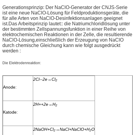
Generationsprinzip: Der NaClO-Generator der CNJS-Serie
ist eine neue NaClO-Lösung für Feldproduktionsgeräte, die
für alle Arten von NaClO-Desinfektionsanlagen geeignet
ist.Das Arbeitsprinzip lautet:: die Natriumchloridlösung unter
der bestimmten Zellspannungsfunktion in einer Reihe von
elektrochemischen Reaktionen in der Zelle, die resultierende
NaClO-Lösung,einschließlich der Erzeugung von NaClO
durch chemische Gleichung kann wie folgt ausgedrückt
werden :
Die Elektrodenreaktion:
2Cl--2e→Cl
2
Anode:
2H++2e→H
2
Katode:
2NaOH+Cl
→NaCl+NaClO+H
O
2
2