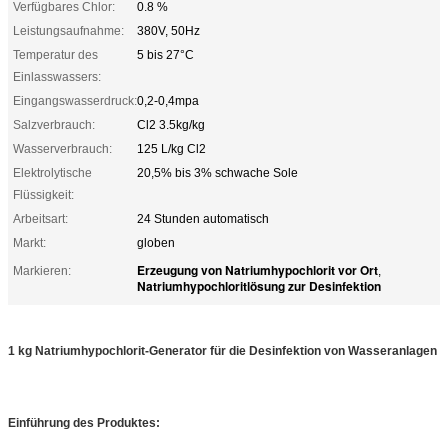
Verfügbares Chlor:
0.8 %
Leistungsaufnahme:
380V, 50Hz
Temperatur des
5 bis 27°C
Einlasswassers:
Eingangswasserdruck:
0,2-0,4mpa
Salzverbrauch:
Cl2 3.5kg/kg
Wasserverbrauch:
125 L/kg Cl2
Elektrolytische
20,5% bis 3% schwache Sole
Flüssigkeit:
Arbeitsart:
24 Stunden automatisch
Markt:
globen
Erzeugung von Natriumhypochlorit vor Ort
Markieren:
,
Natriumhypochloritlösung zur Desinfektion
1 kg Natriumhypochlorit-Generator für die Desinfektion von Wasseranlagen
Einführung des Produktes
: