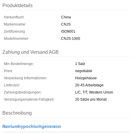
Produktdetails
Herkunftsort:
China
Markenname:
CNJS
Zertifizierung:
ISO9001
Modellnummer:
CNJS-1000
Zahlung und Versand AGB
Min Bestellmenge:
1 Satz
Preis:
negotiable
Verpackung Informationen:
Holzgehäuse
Lieferzeit:
20-45 Arbeitstage
Zahlungsbedingungen:
L/C, T/T, Western Union
Versorgungsmaterial-Fähigkeit:
20 Sätze pro Monat
Beschreibung
Natriumhypochloritgenerator