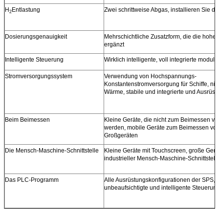
H
Entlastung
Zwei schrittweise Abgas, installieren Sie d
2
Dosierungsgenauigkeit
Mehrschichtliche Zusatzform, die die hohe 
ergänzt
Intelligente Steuerung
Wirklich intelligente, voll integrierte modula
Stromversorgungssystem
Verwendung von Hochspannungs-
Konstantenstromversorgung für Schiffe, nie
Wärme, stabile und integrierte und Ausrüst
Beim Beimessen
Kleine Geräte, die nicht zum Beimessen v
werden, mobile Geräte zum Beimessen vo
Großgeräten
Die Mensch-Maschine-Schnittstelle
Kleine Geräte mit Touchscreen, große Gerä
industrieller Mensch-Maschine-Schnittstell
Das PLC-Programm
Alle Ausrüstungskonfigurationen der SPS,
unbeaufsichtigte und intelligente Steuerung