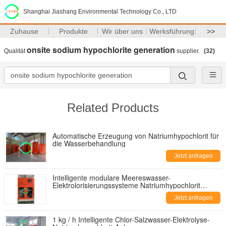
Shanghai Jiashang Environmental Technology Co., LTD
Zuhause
Produkte
Wir über uns
Werksführung
>>
onsite sodium hypochlorite generation
Qualität
supplier.
(32)
Related Products
Automatische Erzeugung von Natriumhypochlorit für
die Wasserbehandlung
Jetzt anfragen
Intelligente modulare Meereswasser-
Elektrolorisierungssysteme Natriumhypochlorit
Elektrolyse
Jetzt anfragen
1 kg / h Intelligente Chlor-Salzwasser-Elektrolyse-