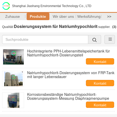
Shanghai Jiashang Environmental Technology Co., LTD
Zuhause
Produkte
Wir über uns
Werksführung
>>
Dosierungssystem für Natriumhypochlorit
Qualität
supplier.
(3)
Hochintegrierte PPH-Lebensmittelspeichertank für
Natriumhypochlorit-Dosierungsteil
Kontakt
Natriumhypochlorit-Dosierungssystem von FRP-Tank
mit langer Lebensdauer
Kontakt
Korrosionsbeständige Natriumhypochlorit-
Dosierungssystem-Messung Diaphragmenpumpe
Kontakt