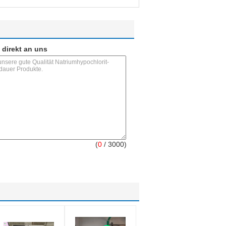
 direkt an uns
(
0
/ 3000)