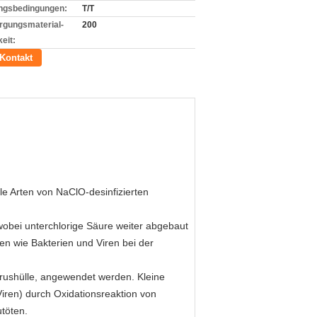
ngsbedingungen:
T/T
rgungsmaterial-
200
eit:
Kontakt
le Arten von NaClO-desinfizierten
wobei unterchlorige Säure weiter abgebaut
en wie Bakterien und Viren bei der
Virushülle, angewendet werden. Kleine
iren) durch Oxidationsreaktion von
töten.