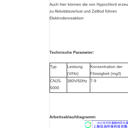
Auch hier können die von Hypochlorit erze
zu Aktivitätsverlust und Zelltod führen
Elektrodenreaktion:
Technische Parameter:
Typ
Leistung
Konzentration der
(V/Hz)
Flüssigkeit (mg/l)
CNJS-
380V/50Hz
7-9
5000
Arbeitsablaufdiagramm: