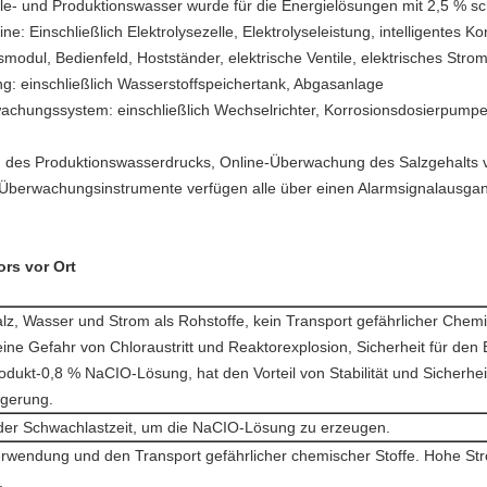
ole- und Produktionswasser wurde für die Energielösungen mit 2,5 %
e: Einschließlich Elektrolysezelle, Elektrolyseleistung, intelligentes 
odul, Bedienfeld, Hostständer, elektrische Ventile, elektrisches Stro
ng: einschließlich Wasserstoffspeichertank, Abgasanlage
achungssystem: einschließlich Wechselrichter, Korrosionsdosierpumpe
 des Produktionswasserdrucks, Online-Überwachung des Salzgehalts v
Überwachungsinstrumente verfügen alle über einen Alarmsignalausga
ors vor Ort
alz, Wasser und Strom als Rohstoffe, kein Transport gefährlicher Chemik
eine Gefahr von Chloraustritt und Reaktorexplosion, Sicherheit für den 
odukt-0,8 % NaCIO-Lösung, hat den Vorteil von Stabilität und Sicherhei
gerung.
 der Schwachlastzeit, um die NaCIO-Lösung zu erzeugen.
erwendung und den Transport gefährlicher chemischer Stoffe. Hohe S
.