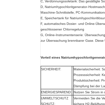
C, Verdünnungssoletank: Das gesättigte S
D, Natriumhypochloritgenerator-Hostmaschin
Maschine-Schnittstelle, PC-Kommunikationsm
E, Speichertank für Natriumhypochloritlösu
F, automatisches Dosier- und Online-Überw
geschlossener Chlorregelung
G, Online-Instrumentenserie: Überwachung
zur Überwachung brennbarer Gase. Diese 
Vorteil eines Natriumhypochloritgenerat
SICHERHEIT:
Materialsicherheit: S
Prozesssicherheit: K
Produktsicherheit: Pr
Dämpfung bei der La
ENERGIESPAREND:
Nutzen Sie Strom in
UMWELTSCHUTZ
Vermeiden Sie die V
SCHUTZ:
sichere H2-Belüftung