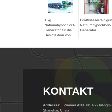
1 kg
Großwasserreinigu
Natriumhypochlorit-
Natriumhypochlorit-
Generator für die
Generator
Desinfektion von
Wasseranlagen
KONTAKT
Addresss:
Zimmer A206 Nr. 455 Xiangmin
Shanghai, China