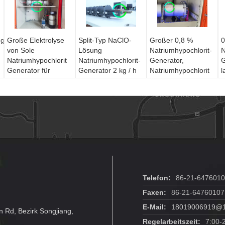
ngsanlage
Große Elektrolyse
Split-Typ NaClO-
Großer 0,8 %
0
von Sole
Lösung
Natriumhypochlorit-
N
Natriumhypochlorit
Natriumhypochlorit-
Generator,
G
Generator für
Generator 2 kg / h
Natriumhypochlorit
l
Desinfektionsmittel
Umweltschutz
im Trinkwasser 10
kg
Telefon:
86-21-6476010
Faxen:
86-21-64760107
E-Mail:
18019006919@
 Rd, Bezirk Songjiang,
Regelarbeitszeit:
7:00