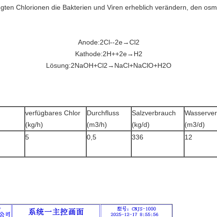
ugten Chlorionen die Bakterien und Viren erheblich verändern, den o
Anode:2Cl--2e→Cl2
Kathode:2H++2e→H2
Lösung:2NaOH+Cl2→NaCl+NaClO+H2O
verfügbares Chlor
Durchfluss
Salzverbrauch
Wasserver
(kg/h)
(m3/h)
(kg/d)
(m3/d)
5
0,5
336
12