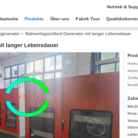
Vertrieb & Sup
Startseite
Produkte
Über uns
Fabrik Tour
Qualitätskontro
tgenerator
Natriumhypochlorit-Generator mit langer Lebensdauer
it langer Lebensdauer
Prod
Herkun
Mark
Zertif
Model
Zahl
Min B
Preis:
Verpa
Infor
Liefer