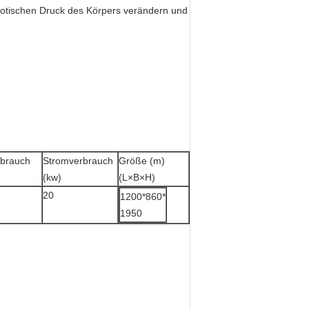
smotischen Druck des Körpers verändern und
brauch
Stromverbrauch
Größe (m)
(kw)
(L×B×H)
20
1200*860*
1950