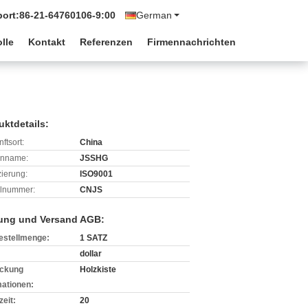
port:
86-21-64760106-9:00
German
lle
Kontakt
Referenzen
Firmennachrichten
uktdetails:
ftsort:
China
enname:
JSSHG
izierung:
ISO9001
lnummer:
CNJS
ung und Versand AGB:
estellmenge:
1 SATZ
dollar
ckung
Holzkiste
mationen:
zeit:
20