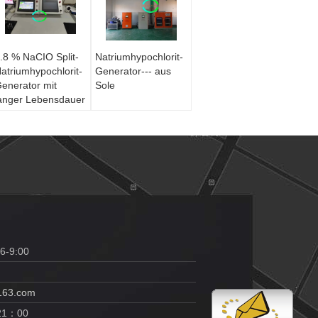
.8 % NaCIO Split-
Natriumhypochlorit-
atriumhypochlorit-
Generator--- aus
enerator mit
Sole
anger Lebensdauer
6-9:00
163.com
-21：00