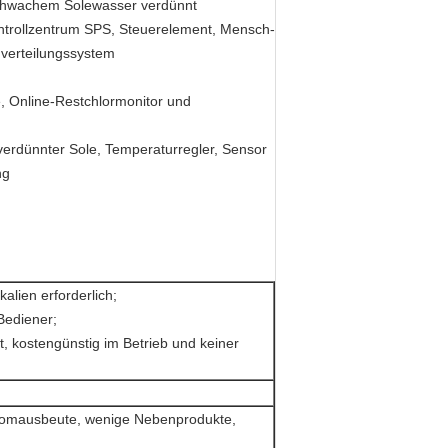
 schwachem Solewasser verdünnt
Kontrollzentrum SPS, Steuerelement, Mensch-
mverteilungssystem
, Online-Restchlormonitor und
erdünnter Sole, Temperaturregler, Sensor
ng
alien erforderlich;
Bediener;
t, kostengünstig im Betrieb und keiner
tromausbeute, wenige Nebenprodukte,