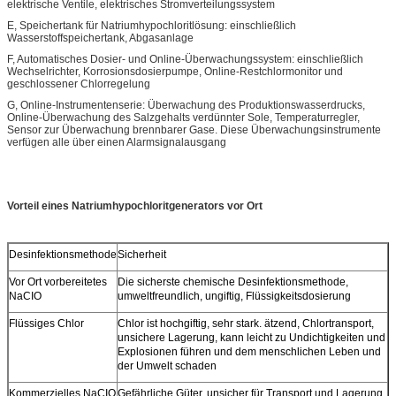
elektrische Ventile, elektrisches Stromverteilungssystem
E, Speichertank für Natriumhypochloritlösung: einschließlich
Wasserstoffspeichertank, Abgasanlage
F, Automatisches Dosier- und Online-Überwachungssystem: einschließlich
Wechselrichter, Korrosionsdosierpumpe, Online-Restchlormonitor und
geschlossener Chlorregelung
G, Online-Instrumentenserie: Überwachung des Produktionswasserdrucks,
Online-Überwachung des Salzgehalts verdünnter Sole, Temperaturregler,
Sensor zur Überwachung brennbarer Gase. Diese Überwachungsinstrumente
verfügen alle über einen Alarmsignalausgang
Vorteil eines Natriumhypochloritgenerators vor Ort
Desinfektionsmethode
Sicherheit
Vor Ort vorbereitetes
Die sicherste chemische Desinfektionsmethode,
NaCIO
umweltfreundlich, ungiftig, Flüssigkeitsdosierung
Flüssiges Chlor
Chlor ist hochgiftig, sehr stark. ätzend, Chlortransport,
unsichere Lagerung, kann leicht zu Undichtigkeiten und
Explosionen führen und dem menschlichen Leben und
der Umwelt schaden
Kommerzielles NaCIO
Gefährliche Güter, unsicher für Transport und Lagerung,