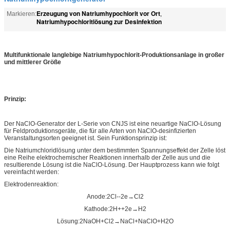
Erzeugung von Natriumhypochlorit vor Ort
Markieren:
,
Natriumhypochloritlösung zur Desinfektion
Multifunktionale langlebige Natriumhypochlorit-Produktionsanlage in großer
und mittlerer Größe
Prinzip:
Der NaClO-Generator der L-Serie von CNJS ist eine neuartige NaClO-Lösung
für Feldproduktionsgeräte, die für alle Arten von NaClO-desinfizierten
Veranstaltungsorten geeignet ist. Sein Funktionsprinzip ist:
Die Natriumchloridlösung unter dem bestimmten Spannungseffekt der Zelle löst
eine Reihe elektrochemischer Reaktionen innerhalb der Zelle aus und die
resultierende Lösung ist die NaClO-Lösung. Der Hauptprozess kann wie folgt
vereinfacht werden:
Elektrodenreaktion:
Anode:2Cl--2e→Cl2
Kathode:2H++2e→H2
Lösung:2NaOH+Cl2→NaCl+NaClO+H2O