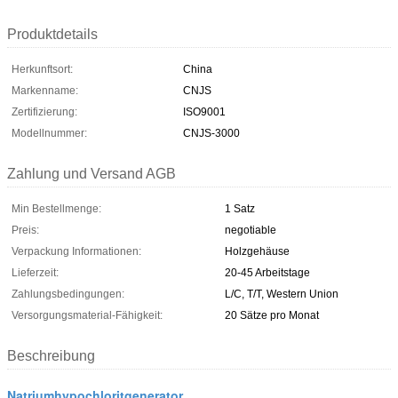
Produktdetails
Herkunftsort:
China
Markenname:
CNJS
Zertifizierung:
ISO9001
Modellnummer:
CNJS-3000
Zahlung und Versand AGB
Min Bestellmenge:
1 Satz
Preis:
negotiable
Verpackung Informationen:
Holzgehäuse
Lieferzeit:
20-45 Arbeitstage
Zahlungsbedingungen:
L/C, T/T, Western Union
Versorgungsmaterial-Fähigkeit:
20 Sätze pro Monat
Beschreibung
Natriumhypochloritgenerator