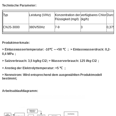
Technische Parameter:
Typ
Leistung (V/Hz)
Konzentration der
verfügbares Chlor
Durchf
Flüssigkeit (mg/l)
(kg/h)
CNJS-3000
380V/50Hz
7-9
3
0,375
Produktmerkmale:
> Einlasswassertemperatur: -10
℃ ～+50 ℃ ； > Einlasswasserdruck: 0,2-
0,4 MPa；
> Salzverbrauch: 3,5 kg/kg Cl2; > Wasserverbrauch: 125 l/kg Cl2
；
> Anstieg der Elektrolyttemperatur
: <5 ℃ ；
> Nennstrom: Wird entsprechend dem ausgewählten Produktmodell
bestimmt;
Arbeitsablaufdiagramm: